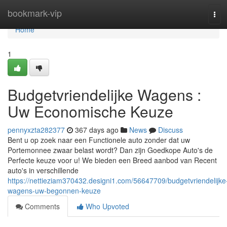
Home
bookmark-vip
Tog
navi
Home
1
Budgetvriendelijke Wagens :
Uw Economische Keuze
pennyxzta282377
367 days ago
News
Discuss
Bent u op zoek naar een Functionele auto zonder dat uw
Portemonnee zwaar belast wordt? Dan zijn Goedkope Auto's de
Perfecte keuze voor u! We bieden een Breed aanbod van Recent
auto's in verschillende
https://nettieziam370432.designi1.com/56647709/budgetvriendelijke
wagens-uw-begonnen-keuze
Comments
Who Upvoted