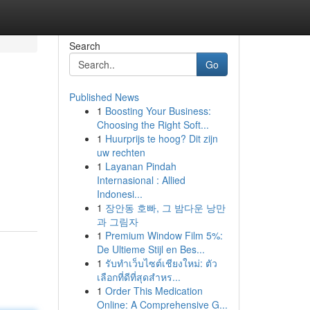
Search
Go
Published News
1
Boosting Your Business:
Choosing the Right Soft...
1
Huurprijs te hoog? Dit zijn
uw rechten
1
Layanan Pindah
Internasional : Allied
Indonesi...
1
장안동 호빠, 그 밤다운 낭만
과 그림자
1
Premium Window Film 5%:
De Ultieme Stijl en Bes...
1
รับทำเว็บไซต์เชียงใหม่: ตัว
เลือกที่ดีที่สุดสำหร...
1
Order This Medication
Online: A Comprehensive G...