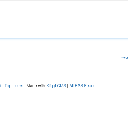
Rep
d
|
Top Users
| Made with
Kliqqi CMS
|
All RSS Feeds