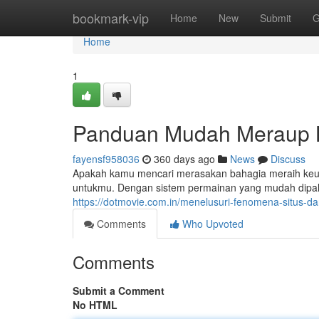
Home
bookmark-vip
Home
New
Submit
G
Home
1
Panduan Mudah Meraup 
fayensf958036
360 days ago
News
Discuss
Apakah kamu mencari merasakan bahagia meraih keun
untukmu. Dengan sistem permainan yang mudah dipah
https://dotmovie.com.in/menelusuri-fenomena-situs-da
Comments
Who Upvoted
Comments
Submit a Comment
No HTML