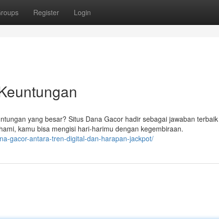
roups
Register
Login
Keuntungan
tungan yang besar? Situs Dana Gacor hadir sebagai jawaban terbaik
ami, kamu bisa mengisi hari-harimu dengan kegembiraan.
na-gacor-antara-tren-digital-dan-harapan-jackpot/