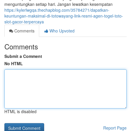
menguntungkan setiap hari. Jangan lewatkan kesempatan
https://kylerlwgqa.thechapblog.com/35784271/dapatkan-
keuntungan-maksimal-di-totowayang-link-resmi-agen-togel-toto-
slot-gacor-terpercaya
Comments
Who Upvoted
Comments
Submit a Comment
No HTML
HTML is disabled
Report Page