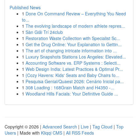
Published News
1
Done On Command Review – Everything You Need
to...
1
The evolving landscape of modern athlete repres...
1
Sàn Giải Trí 24club
1
Restoration Waste Collection with Specialist Sc...
1
Get the Drug Online: Your Explanation to Gettin...
1
The art of changing intricate information into ...
1
Luxury Snapshots Stations Los Angeles: Elevated...
1
Accounting Software vs. ERP Systems : Selecti...
1
Web Design India: Latest Practices & Optimal Pr...
1
{Cozy Havens: Kids' Seats and Baby Chairs fo...
1
Pesquisa Genial/Quaest 2026: Cenário Inicial pa...
1
308 Loading : 168Grain Match and H4350 -...
1
Woodland Hills Facials: Your Definitive Guide ...
Copyright © 2026 |
Advanced Search
|
Live
|
Tag Cloud
|
Top
Users
| Made with
Kliqqi CMS
|
All RSS Feeds