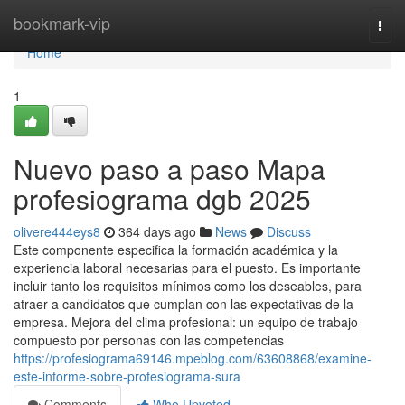
Home
bookmark-vip
Togg
navi
Home
1
Nuevo paso a paso Mapa
profesiograma dgb 2025
olivere444eys8
364 days ago
News
Discuss
Este componente especifica la formación académica y la
experiencia laboral necesarias para el puesto. Es importante
incluir tanto los requisitos mínimos como los deseables, para
atraer a candidatos que cumplan con las expectativas de la
empresa. Mejora del clima profesional: un equipo de trabajo
compuesto por personas con las competencias
https://profesiograma69146.mpeblog.com/63608868/examine-
este-informe-sobre-profesiograma-sura
Comments
Who Upvoted