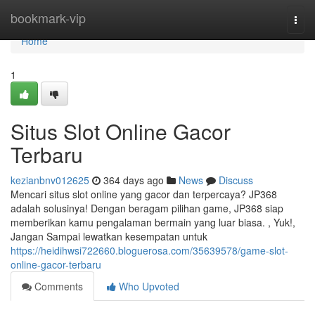
Home
bookmark-vip
Togg
navi
Home
1
Situs Slot Online Gacor
Terbaru
kezianbnv012625
364 days ago
News
Discuss
Mencari situs slot online yang gacor dan terpercaya? JP368
adalah solusinya! Dengan beragam pilihan game, JP368 siap
memberikan kamu pengalaman bermain yang luar biasa. , Yuk!,
Jangan Sampai lewatkan kesempatan untuk
https://heidihwsi722660.bloguerosa.com/35639578/game-slot-
online-gacor-terbaru
Comments
Who Upvoted