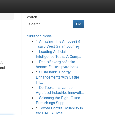
Search
Go
Published News
1
Amazing This Amboseli &
Tsavo West Safari Journey
1
Leading Artificial
Intelligence Tools: A Compa...
1
Den blådvärg skånske
i.
hönan: En liten pytte höna
auf
1
Sustainable Energy
Enhancements with Castle
Hil...
1
De Toekomst van de
Agrofood Industrie: Innovati...
1
Selecting the Right Office
Furnishings Supp...
1
Toyota Corolla Reliability in
the UAE: A Detai...