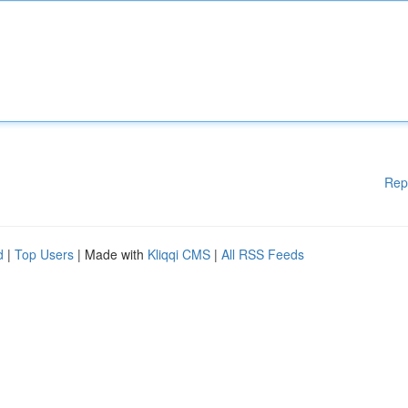
Rep
d
|
Top Users
| Made with
Kliqqi CMS
|
All RSS Feeds