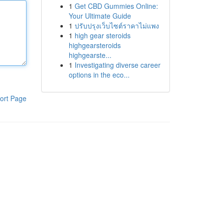
1
Get CBD Gummies Online:
Your Ultimate Guide
1
ปรับปรุงเว็บไซต์ราคาไม่แพง
1
high gear steroids
highgearsteroids
highgearste...
1
Investigating diverse career
options in the eco...
ort Page