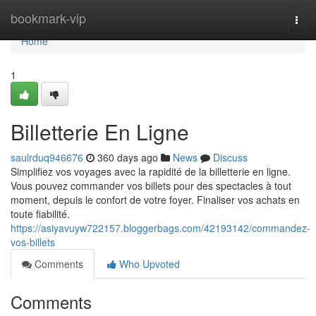
Home
bookmark-vip
Togg
navi
Home
1
Billetterie En Ligne
saulrduq946676
360 days ago
News
Discuss
Simplifiez vos voyages avec la rapidité de la billetterie en ligne.
Vous pouvez commander vos billets pour des spectacles à tout
moment, depuis le confort de votre foyer. Finaliser vos achats en
toute fiabilité.
https://asiyavuyw722157.bloggerbags.com/42193142/commandez-
vos-billets
Comments
Who Upvoted
Comments