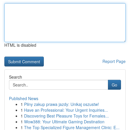
HTML is disabled
Report Page
Search
Go
Published News
1
Pilny zakup prawa jazdy: Unikaj oszustw!
1
Have an Professional: Your Urgent Inquiries...
1
Discovering Best Pleasure Toys for Females...
1
Wow388: Your Ultimate Gaming Destination
1
The Top Specialized Figure Management Clinic: E...