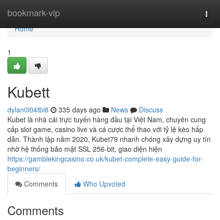
Home
bookmark-vip
Togg
navi
Home
1
Kubett
dylan0i04tbi8
335 days ago
News
Discuss
Kubet là nhà cái trực tuyến hàng đầu tại Việt Nam, chuyên cung
cấp slot game, casino live và cá cược thể thao với tỷ lệ kèo hấp
dẫn. Thành lập năm 2020, Kubet79 nhanh chóng xây dựng uy tín
nhờ hệ thống bảo mật SSL 256-bit, giao diện hiện
https://gamblekingcasino.co.uk/kubet-complete-easy-guide-for-
beginners/
Comments
Who Upvoted
Comments