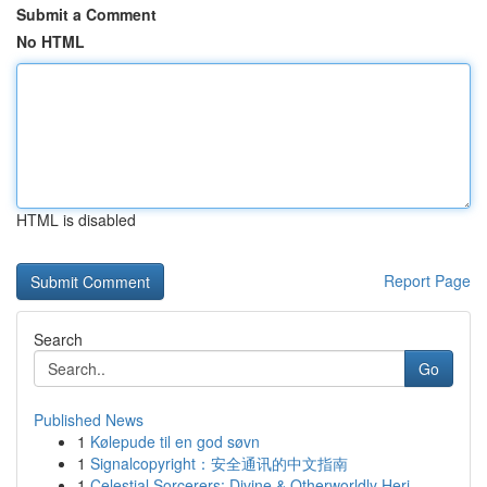
Submit a Comment
No HTML
HTML is disabled
Report Page
Search
Go
Published News
1
Kølepude til en god søvn
1
Signalcopyright：安全通讯的中文指南
1
Celestial Sorcerers: Divine & Otherworldly Heri...