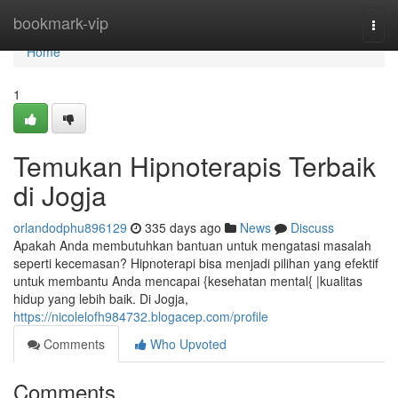
Home
bookmark-vip
Togg
navi
Home
1
Temukan Hipnoterapis Terbaik
di Jogja
orlandodphu896129
335 days ago
News
Discuss
Apakah Anda membutuhkan bantuan untuk mengatasi masalah
seperti kecemasan? Hipnoterapi bisa menjadi pilihan yang efektif
untuk membantu Anda mencapai {kesehatan mental{ |kualitas
hidup yang lebih baik. Di Jogja,
https://nicolelofh984732.blogacep.com/profile
Comments
Who Upvoted
Comments