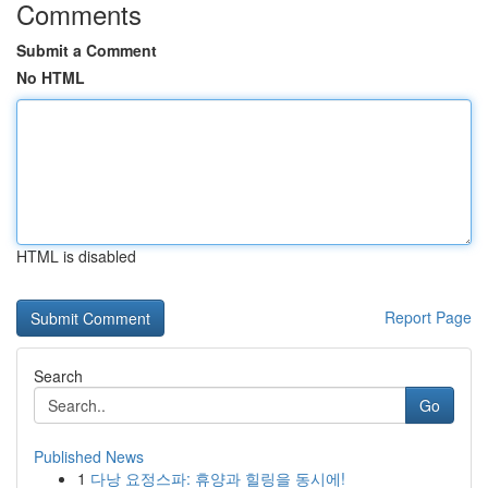
Comments
Submit a Comment
No HTML
HTML is disabled
Report Page
Search
Go
Published News
1
다낭 요정스파: 휴양과 힐링을 동시에!