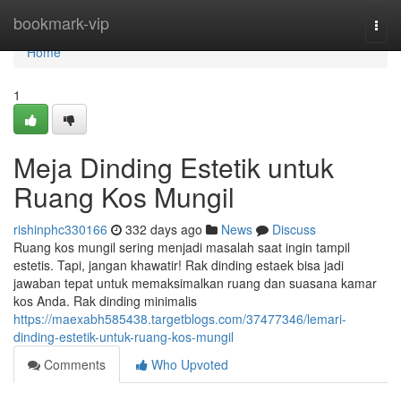
Home
bookmark-vip
Togg
navi
Home
1
Meja Dinding Estetik untuk
Ruang Kos Mungil
rishinphc330166
332 days ago
News
Discuss
Ruang kos mungil sering menjadi masalah saat ingin tampil
estetis. Tapi, jangan khawatir! Rak dinding estaek bisa jadi
jawaban tepat untuk memaksimalkan ruang dan suasana kamar
kos Anda. Rak dinding minimalis
https://maexabh585438.targetblogs.com/37477346/lemari-
dinding-estetik-untuk-ruang-kos-mungil
Comments
Who Upvoted