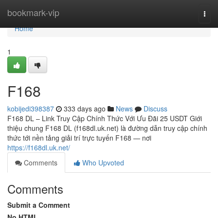
Home
bookmark-vip
Togg
navi
Home
1
F168
kobijedi398387
333 days ago
News
Discuss
F168 DL – Link Truy Cập Chính Thức Với Ưu Đãi 25 USDT Giới
thiệu chung F168 DL (f168dl.uk.net) là đường dẫn truy cập chính
thức tới nền tảng giải trí trực tuyến F168 — nơi
https://f168dl.uk.net/
Comments
Who Upvoted
Comments
Submit a Comment
No HTML