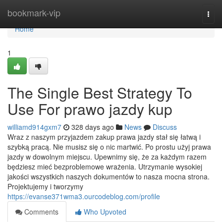
Home
bookmark-vip
Togg
navi
Home
1
The Single Best Strategy To
Use For prawo jazdy kup
williamd914gxm7
328 days ago
News
Discuss
Wraz z naszym przyjazdem zakup prawa jazdy stał się łatwą i
szybką pracą. Nie musisz się o nic martwić. Po prostu użyj prawa
jazdy w dowolnym miejscu. Upewnimy się, że za każdym razem
będziesz mieć bezproblemowe wrażenia. Utrzymanie wysokiej
jakości wszystkich naszych dokumentów to nasza mocna strona.
Projektujemy i tworzymy
https://evanse371wma3.ourcodeblog.com/profile
Comments
Who Upvoted