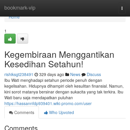
Home
bookmark-vip
Togg
navi
Home
1
Kegembiraan Menggantikan
Kesedihan Setahun!
rishiksgt238491
329 days ago
News
Discuss
Ibu Wati menghadapi setahun periode penuh dengan
kegelisahan. Hidupnya dihampiri oleh kesulitan finansial. Namun,
kini sorot matanya bersinar dengan sukacita yang tak terkira. Ibu
Wati baru saja mendapatkan puluhan
https://hassannfdp939401.wiki-promo.com/user
Comments
Who Upvoted
Comments