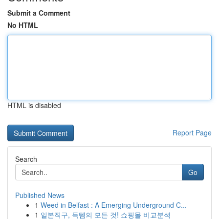
Submit a Comment
No HTML
HTML is disabled
Report Page
Search
Go
Published News
1
Weed in Belfast : A Emerging Underground C...
1
일본직구, 득템의 모든 것! 쇼핑몰 비교분석