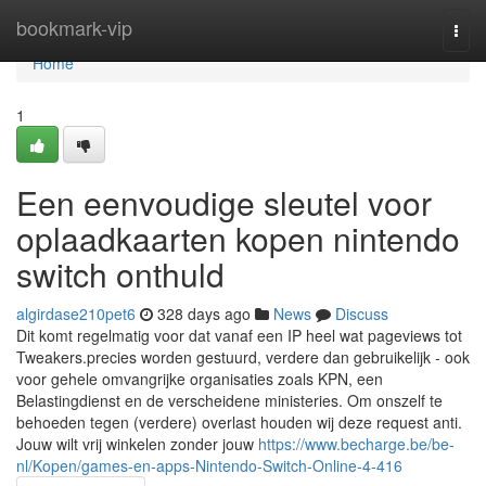
Home
bookmark-vip
Togg
navi
Home
1
Een eenvoudige sleutel voor
oplaadkaarten kopen nintendo
switch onthuld
algirdase210pet6
328 days ago
News
Discuss
Dit komt regelmatig voor dat vanaf een IP heel wat pageviews tot
Tweakers.precies worden gestuurd, verdere dan gebruikelijk - ook
voor gehele omvangrijke organisaties zoals KPN, een
Belastingdienst en de verscheidene ministeries. Om onszelf te
behoeden tegen (verdere) overlast houden wij deze request anti.
Jouw wilt vrij winkelen zonder jouw
https://www.becharge.be/be-
nl/Kopen/games-en-apps-Nintendo-Switch-Online-4-416