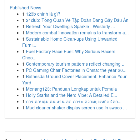
Published News
1
123b chính là gì?
1
24club: Tổng Quan Về Tập Đoàn Đang Gây Dấu Ấn
1
Refresh Your Dwelling’s Sparkle : Westerly ...
1
Modern combat innovation remains to transform a...
1
Sustainable Home Clean-ups Using Unwanted
Furni...
1
Fuel Factory Race Fuel: Why Serious Racers
Choo...
1
Contemporary tourism patterns reflect changing ...
1
PC Gaming Chair Factories in China: the year 20...
1
Bethesda Ground Cover Placement: Enhance Your
Yard
1
Menang123: Panduan Lengkap untuk Pemula
1
Holly Starks and the Nerd Vibe: A Detailed E...
1
การ ควบคุม คน งาน ลด ภาระ ความยุ่งเหยิง จัดก...
1
Mud cleaner shaker display screen use in swaco ...