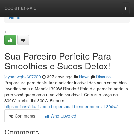
Home
bookmark-vip
Togg
navi
Home
1
Sua Parceiro Perfeito Para
Smoothies e Sucos Detox!
jaysonwqbx697220
327 days ago
News
Discuss
Prepare-se para desfrutar o paladar incrível dos seus smoothies
favoritos com a Mondial 300W Blender! Este é o parceiro perfeito
para você quem ama uma vida saudável. Com sua força de
300W, a Mondial 300W Blender
https://dicasvirtuais.com.br/personal-blender-mondial-300w/
Comments
Who Upvoted
Comments