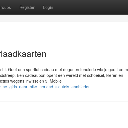
roups
Register
Login
rlaadkaarten
echt. Geef een sportief cadeau met degenen teneinde wie je geeft en m
indstreep. Een cadeaubon opent een wereld met schoeisel, kleren en
ucties wegens inwisselen 3. Mobile
tieme_gids_naar_nike_herlaad_sleutels_aanbieden