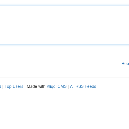
Rep
d
|
Top Users
| Made with
Kliqqi CMS
|
All RSS Feeds