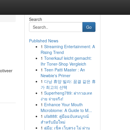
Search
Go
Published News
1
Streaming Entertainment: A
Rising Trend
1
Tonerkauf leicht gemacht:
Ihr Toner-Shop Vergleich
1
Teen Patti Master : An
otiveer
Newbie's Primer
1
다낭 휴양 빌라: 꿈결 같은 휴
가 최고의 선택
1
Superheng789: ฝากวอเลท
ง่าย จ่ายจริง!
1
Enhance Your Mouth
Microbiome: A Guide to M...
1
ufa888: คู่มือฉบับสมบูรณ์
สำหรับมือใหม่
1
คู่มือ: เช็ค เว็บตรง ไม่ ผ่าน