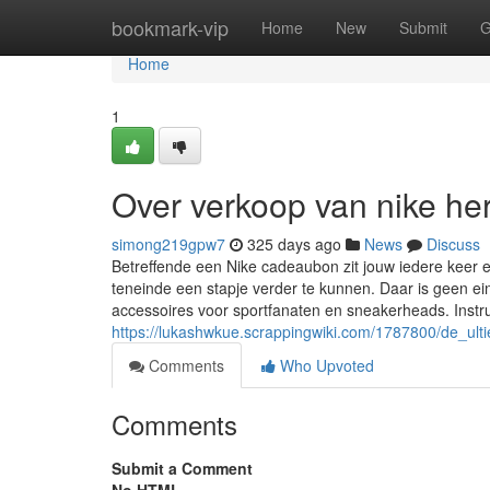
Home
bookmark-vip
Home
New
Submit
G
Home
1
Over verkoop van nike he
simong219gpw7
325 days ago
News
Discuss
Betreffende een Nike cadeaubon zit jouw iedere keer 
teneinde een stapje verder te kunnen. Daar is geen e
accessoires voor sportfanaten en sneakerheads. Instr
https://lukashwkue.scrappingwiki.com/1787800/de_ul
Comments
Who Upvoted
Comments
Submit a Comment