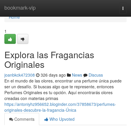
Home
bookmark-vip
Togg
navi
Home
1
Explora las Fragancias
Originales
joanbkck472308
326 days ago
News
Discuss
En el mundo de las olores, encontrar una perfume única puede
ser un desafío. Si buscas algo que te represente, entonces
Perfumes Originales es tu opción. Aquí encontrarás olores
creadas con materias primas
https://antoniyhz956652.bloginder.com/37858673/perfumes-
originales-descubre-la-fragancia-Única
Comments
Who Upvoted