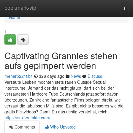
Home
bookmark-vip
Togg
navi
Home
1
Captivating Grannies stehen
aufs gepimpert werden
meherb221tlb1
326 days ago
News
Discuss
Versaute Lesben möchten stets rauen Outside Sexual
intercourse. Jemand der das nicht glaubt, darf sich bei der
versautesten Hardcore Tube Deutschlands jetzt sofort davon
überzeugen. Zahlreiche fantastische Films belegen direkt, wie
versaut die tabulosen Milfs sind. Es gibt nichts besseres wie die
gratis Fickvideos? Damit Du das richtig verstehst, reicht
https://sexkontakte.cam/
Comments
Who Upvoted