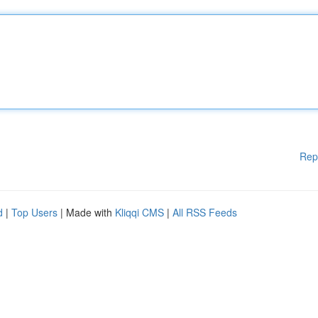
Rep
d
|
Top Users
| Made with
Kliqqi CMS
|
All RSS Feeds