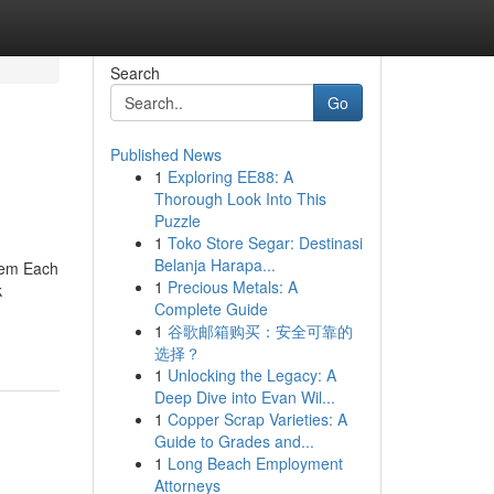
Search
Go
Published News
1
Exploring EE88: A
Thorough Look Into This
Puzzle
1
Toko Store Segar: Destinasi
Belanja Harapa...
stem Each
1
Precious Metals: A
k
Complete Guide
1
谷歌邮箱购买：安全可靠的
选择？
1
Unlocking the Legacy: A
Deep Dive into Evan Wil...
1
Copper Scrap Varieties: A
Guide to Grades and...
1
Long Beach Employment
Attorneys