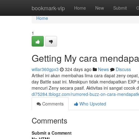
Home
bookmark-vip
Home
New
Submit
G
Home
1
Getting My cara mendapa
willar360gpx3
324 days ago
News
Discuss
Artikel ini akan membahas lima cara dapat zeny cepat,
day Battle saat ini. Meskipun tidak mendapatkan EXP 
mencuri Zeny secara pasif. Aktivitas ini sangat cocok
di75284.tblogz.com/rumored-buzz-on-cara-mendapat
Comments
Who Upvoted
Comments
Submit a Comment