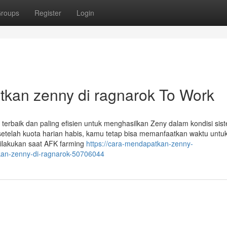
roups
Register
Login
tkan zenny di ragnarok To Work
 terbaik dan paling efisien untuk menghasilkan Zeny dalam kondisi si
setelah kuota harian habis, kamu tetap bisa memanfaatkan waktu untu
 dilakukan saat AFK farming
https://cara-mendapatkan-zenny-
kan-zenny-di-ragnarok-50706044