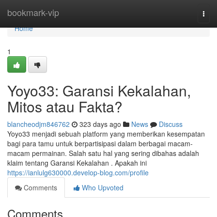
Home
bookmark-vip
Togg
navi
Home
1
Yoyo33: Garansi Kekalahan,
Mitos atau Fakta?
blancheodjm846762
323 days ago
News
Discuss
Yoyo33 menjadi sebuah platform yang memberikan kesempatan
bagi para tamu untuk berpartisipasi dalam berbagai macam-
macam permainan. Salah satu hal yang sering dibahas adalah
klaim tentang Garansi Kekalahan . Apakah ini
https://ianlulg630000.develop-blog.com/profile
Comments
Who Upvoted
Comments