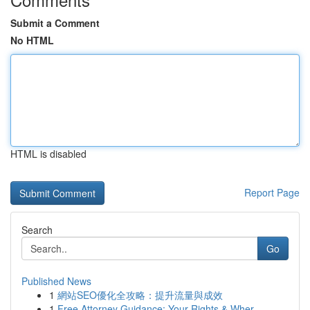
Submit a Comment
No HTML
HTML is disabled
Report Page
Search
Go
Published News
1
網站SEO優化全攻略：提升流量與成效
1
Free Attorney Guidance: Your Rights & Wher...