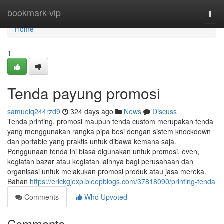
Home
bookmark-vip
Togg
navi
Home
1
Tenda payung promosi
samuelq244rzd9
324 days ago
News
Discuss
Tenda printing, promosi maupun tenda custom merupakan tenda
yang menggunakan rangka pipa besi dengan sistem knockdown
dan portable yang praktis untuk dibawa kemana saja.
Penggunaan tenda ini biasa digunakan untuk promosi, even,
kegiatan bazar atau kegiatan lainnya bagi perusahaan dan
organisasi untuk melakukan promosi produk atau jasa mereka.
Bahan
https://erickgjexp.bleepblogs.com/37818090/printing-tenda
Comments
Who Upvoted
Comments