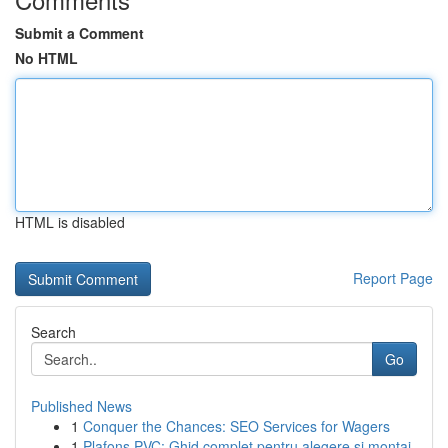
Submit a Comment
No HTML
HTML is disabled
Report Page
Search
Go
Published News
1
Conquer the Chances: SEO Services for Wagers
1
Plafons PVC: Ghid complet pentru alegere și montaj