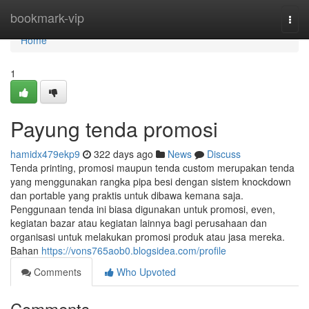
Home
bookmark-vip
Togg
navi
Home
1
Payung tenda promosi
hamidx479ekp9
322 days ago
News
Discuss
Tenda printing, promosi maupun tenda custom merupakan tenda
yang menggunakan rangka pipa besi dengan sistem knockdown
dan portable yang praktis untuk dibawa kemana saja.
Penggunaan tenda ini biasa digunakan untuk promosi, even,
kegiatan bazar atau kegiatan lainnya bagi perusahaan dan
organisasi untuk melakukan promosi produk atau jasa mereka.
Bahan
https://vons765aob0.blogsidea.com/profile
Comments
Who Upvoted
Comments