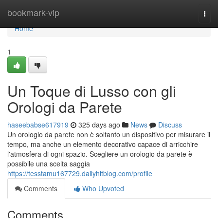
Home
bookmark-vip
Togg
navi
Home
1
Un Toque di Lusso con gli
Orologi da Parete
haseebabse617919
325 days ago
News
Discuss
Un orologio da parete non è soltanto un dispositivo per misurare il
tempo, ma anche un elemento decorativo capace di arricchire
l'atmosfera di ogni spazio. Scegliere un orologio da parete è
possibile una scelta saggia
https://tesstamu167729.dailyhitblog.com/profile
Comments
Who Upvoted
Comments