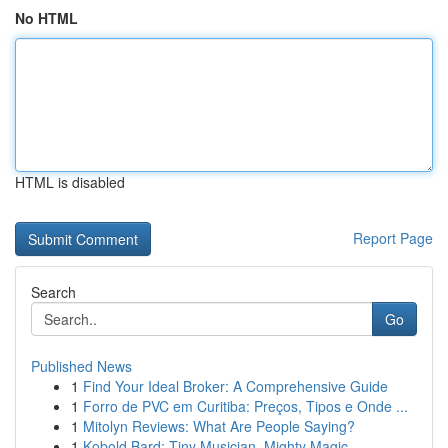
No HTML
HTML is disabled
Report Page
Search
Go
Published News
1
Find Your Ideal Broker: A Comprehensive Guide
1
Forro de PVC em Curitiba: Preços, Tipos e Onde ...
1
Mitolyn Reviews: What Are People Saying?
1
Kobold Bard: Tiny Musician, Mighty Magic