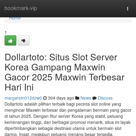
Home
bookmark-vip
Togg
navi
Home
1
Dollartoto: Situs Slot Server
Korea Gampang Maxwin
Gacor 2025 Maxwin Terbesar
Hari Ini
margaretn012dzw0
304 days ago
News
Discuss
Dollartoto adalah pilihan terbaik bagi pecinta slot online yang
mengincar Maxwin terbesar dan pengalaman bermain yang gacor
di tahun 2025. Dengan fitur server Korea yang stabil, peluang
kemenangan tinggi, dan berbagai promosi menarik, situs ini layak
dipertimbangkan sebagai destinasi utama untuk bermain slot
daring. Ingat, meskipun peluang menang besar tersedia,