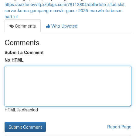
https://paxtonovvtq.xzblogs.com/78113804/dollartoto-situs-slot-
server-korea-gampang-maxwin-gacor-2025-maxwin-terbesar-
hari-ini
Comments
Who Upvoted
Comments
Submit a Comment
No HTML
HTML is disabled
Report Page