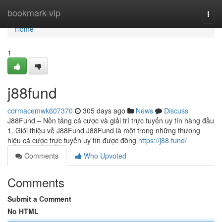
Home
bookmark-vip
Togg
navi
Home
1
j88fund
cormacemwk607370
305 days ago
News
Discuss
J88Fund – Nền tảng cá cược và giải trí trực tuyến uy tín hàng đầu
1. Giới thiệu về J88Fund J88Fund là một trong những thương
hiệu cá cược trực tuyến uy tín được đông
https://j88.fund/
Comments
Who Upvoted
Comments
Submit a Comment
No HTML