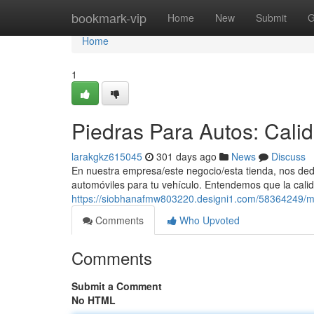
Home
bookmark-vip
Home
New
Submit
G
Home
1
Piedras Para Autos: Calid
larakgkz615045
301 days ago
News
Discuss
En nuestra empresa/este negocio/esta tienda, nos ded
automóviles para tu vehículo. Entendemos que la calid
https://siobhanafmw803220.designi1.com/58364249/mic
Comments
Who Upvoted
Comments
Submit a Comment
No HTML