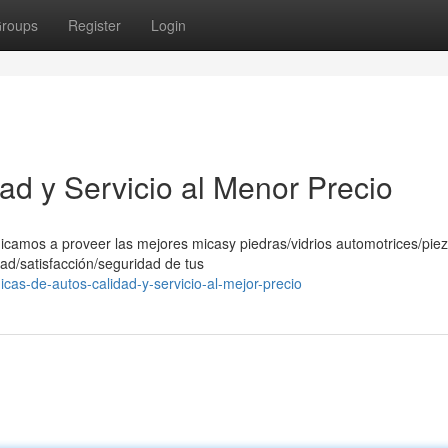
roups
Register
Login
ad y Servicio al Menor Precio
icamos a proveer las mejores micasy piedras/vidrios automotrices/pie
ad/satisfacción/seguridad de tus
as-de-autos-calidad-y-servicio-al-mejor-precio