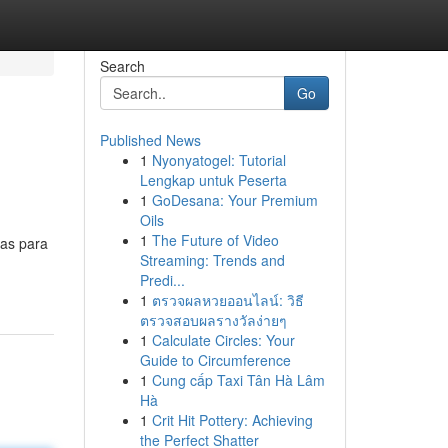
Search
Go
Published News
1
Nyonyatogel: Tutorial
Lengkap untuk Peserta
1
GoDesana: Your Premium
Oils
1
The Future of Video
zas para
Streaming: Trends and
Predi...
1
ตรวจผลหวยออนไลน์: วิธี
ตรวจสอบผลรางวัลง่ายๆ
1
Calculate Circles: Your
Guide to Circumference
1
Cung cấp Taxi Tân Hà Lâm
Hà
1
Crit Hit Pottery: Achieving
the Perfect Shatter