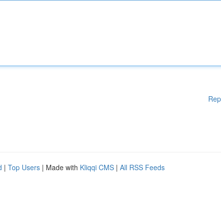
Rep
d
|
Top Users
| Made with
Kliqqi CMS
|
All RSS Feeds