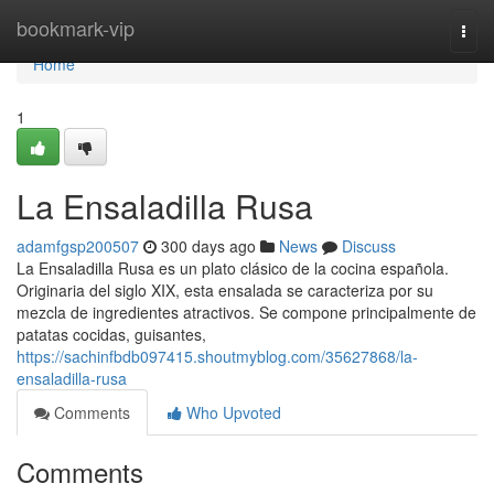
Home
bookmark-vip
Togg
navi
Home
1
La Ensaladilla Rusa
adamfgsp200507
300 days ago
News
Discuss
La Ensaladilla Rusa es un plato clásico de la cocina española.
Originaria del siglo XIX, esta ensalada se caracteriza por su
mezcla de ingredientes atractivos. Se compone principalmente de
patatas cocidas, guisantes,
https://sachinfbdb097415.shoutmyblog.com/35627868/la-
ensaladilla-rusa
Comments
Who Upvoted
Comments