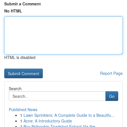
Submit a Comment
No HTML
HTML is disabled
Report Page
Search
Go
Published News
1
Lawn Sprinklers: A Complete Guide to a Beautifu...
1
Acne: A Introductory Guide
1
Buy Psilocybin Toadstool Extract Via the...