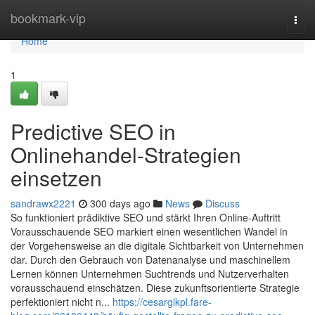
Home
bookmark-vip
Togg
navi
Home
1
Predictive SEO in
Onlinehandel-Strategien
einsetzen
sandrawx2221
300 days ago
News
Discuss
So funktioniert prädiktive SEO und stärkt Ihren Online-Auftritt
Vorausschauende SEO markiert einen wesentlichen Wandel in
der Vorgehensweise an die digitale Sichtbarkeit von Unternehmen
dar. Durch den Gebrauch von Datenanalyse und maschinellem
Lernen können Unternehmen Suchtrends und Nutzerverhalten
vorausschauend einschätzen. Diese zukunftsorientierte Strategie
perfektioniert nicht n...
https://cesarglkpl.fare-