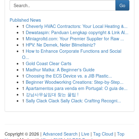
Go
Published News
1
Cheverly HVAC Contractors: Your Local Heating &...
1
Dewataspin: Panduan Lengkap copyright & Link Al...
1
Miniagroltd.com: Your Premier Supplier for Raw ...
1
HPV: Ne Demek, Neler Bilmelisiniz?
1
How to Enhance Corporate Functions and Social
O...
1
Gold Coast Clear Carts
1
Madhur Matka: A Beginner's Guide
1
Choosing the ECS Device vs. a JIB Plastic...
1
Beginner Woodworking Creations: Step-by-Step...
1
Apartamentos para venda em Portugal: O guia de...
1
강남사무실임대 찾는 꿀팁 !
1
Sally Clack Clack Sally Clack: Crafting Recogni...
Copyright © 2026 |
Advanced Search
|
Live
|
Tag Cloud
|
Top