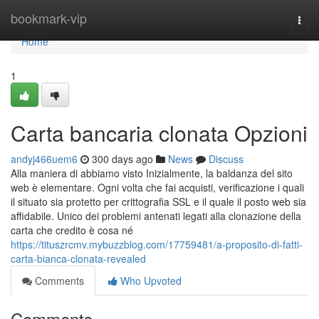
Home
bookmark-vip
Togg
navi
Home
1
Carta bancaria clonata Opzioni
andyj466uem6
300 days ago
News
Discuss
Alla maniera di abbiamo visto Inizialmente, la baldanza del sito
web è elementare. Ogni volta che fai acquisti, verificazione i quali
il situato sia protetto per crittografia SSL e il quale il posto web sia
affidabile. Unico dei problemi antenati legati alla clonazione della
carta che credito è cosa né
https://tituszrcmv.mybuzzblog.com/17759481/a-proposito-di-fatti-
carta-bianca-clonata-revealed
Comments
Who Upvoted
Comments