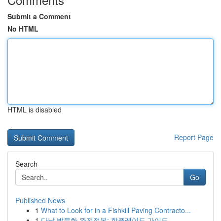
Submit a Comment
No HTML
HTML is disabled
Report Page
Search
Go
Published News
1
What to Look for in a Fishkill Paving Contracto...
1
다낭 밤문화 완전정복: 핫플레이드 가이드