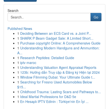
Search
Go
Published News
1
Deciding Between an ECS Card vs. a Joint P...
1
SHARK P Beam Gadget Sale: A Limited Short...
1
Purchase copyright Online: A Comprehensive Guide
1
Understanding Modern Handguns and Ammunition:
A...
1
Research Peptides: Detailed Guide
1
iptv maroc
1
Understanding Valuation Agent Appraisal Reports
1
123b: Hướng dẫn Truy cập & Đăng ký Hiện tại 2024
1
Window Filmming Dubai: Your Ultimate Guide t...
1
Searching for Fresno Used Automobiles Below
$15...
1
Childhood Trauma: Lasting Scars and Pathways to...
1
Ideal Martial Professions for D&D 5e
1
En Hesaplı IPTV Edinin : Türkiye'nin En İyi ...