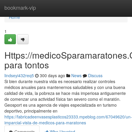
Home
bookmark-vip
Home
1
Https://medicoSparamaratones.
para tontos
lindseyi432req5
300 days ago
News
Discuss
Si bien durante nuestra vida es necesario realizar controles
médicos anuales para mantenernos saludables y con una buena
calidad de vida, la pobreza se hace más imperiosa antiguamente
de comenzar una actividad física tan severo como el maratón.
Geosport es una agencia de viajes especializada en turismo
deportivo, principalmente en
https://fabricadeenvasesplasticos23333.mpeblog.com/67049620/un-
imparcial-vista-de-medicos-para-maratones
Comments
Who Upvoted