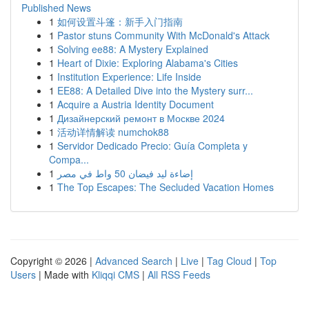
Published News
1
如何设置斗篷：新手入门指南
1
Pastor stuns Community With McDonald's Attack
1
Solving ee88: A Mystery Explained
1
Heart of Dixie: Exploring Alabama's Cities
1
Institution Experience: Life Inside
1
EE88: A Detailed Dive into the Mystery surr...
1
Acquire a Austria Identity Document
1
Дизайнерский ремонт в Москве 2024
1
活动详情解读 numchok88
1
Servidor Dedicado Precio: Guía Completa y
Compa...
1
إضاءة ليد فيضان 50 واط في مصر
1
The Top Escapes: The Secluded Vacation Homes
Copyright © 2026 |
Advanced Search
|
Live
|
Tag Cloud
|
Top
Users
| Made with
Kliqqi CMS
|
All RSS Feeds