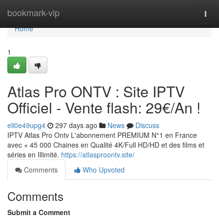
Home
bookmark-vip
Togg
navi
Home
1
Atlas Pro ONTV : Site IPTV
Officiel - Vente flash: 29€/An !
eli0e49upg4
297 days ago
News
Discuss
IPTV Atlas Pro Ontv L'abonnement PREMIUM N°1 en France
avec + 45 000 Chaines en Qualité 4K/Full HD/HD et des films et
séries en Illimité.
https://atlasproontv.site/
Comments
Who Upvoted
Comments
Submit a Comment