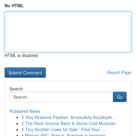
No HTML
HTML is disabled
Report Page
Search
Go
Published News
1
Vinç Kiralama Fiyatları: Arnavutköy Küçükçek...
1
The Rock Gnome Bard: A Stone-Cold Musician
1
Tiny Scottish Cows for Sale : Find Your ...
1
Plafons PVC: Prețuri, Avantaje și Instalare