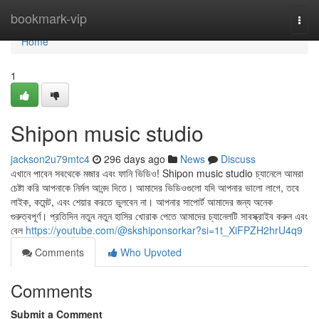
Home
bookmark-vip
Togg
navi
Home
1
Shipon music studio
jackson2u79mtc4
296 days ago
News
Discuss
এখানে পাবেন সবথেকে মজার এবং ফানি ভিডিও! Shipon music studio চ্যানেলে আমরা
চেষ্টা করি আপনাকে নির্মল আনন্দ দিতে। আমাদের ভিডিওগুলো যদি আপনার ভালো লাগে, তবে
লাইক, কমেন্ট, এবং শেয়ার করতে ভুলবেন না। আপনার সাপোর্ট আমাদের জন্য অনেক
গুরুত্বপূর্ণ। প্রতিদিন নতুন নতুন হাসির খোরাক পেতে আমাদের চ্যানেলটি সাবস্ক্রাইব করুন এবং
বেল
https://youtube.com/@skshiponsorkar?si=1t_XiFPZH2hrU4q9
Comments
Who Upvoted
Comments
Submit a Comment