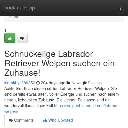
Home
bookmark-vip
Togg
navi
Home
1
Schnuckelige Labrador
Retriever Welpen suchen ein
Zuhause!
kiarakbys089352
294 days ago
News
Discuss
Achte Sie dir an diesen süßen Labrador Retriever Welpen. Sie
sind bereits etwas älter , voller Energie und suchen nach einem
neuen, liebevollen Zuhause. Die kleinen Fellnasen sind ein
wundervoll flauschiges Fell
https://welpenhimmel.de/de/labrador-
welpen/
Comments
Who Upvoted