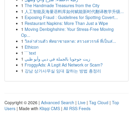
1
The Handmade Treasures from the City
1
人工智能及海量语料库如何赋能新时代翻译教学升级...
1
Exposing Fraud : Guidelines for Spotting Covert...
1
Restaurant Napkins: More Than Just a Wipe
1
Moving Denbighshire: Your Stress-Free Moving
Op...
1
วิลล่าส่วนตัว พัทยาชายหาด: สรวงสวรรค์ ที่เป็นส่...
1
Ethicon
1
```text
1
زيت جوجوبا بالجملة في دبي وأبو ظبي
1
FroggyAds: A Legit Ad Network or Scam?
1
강남 상가사무실 임대 잘하는 방법 총정리
Copyright © 2026 |
Advanced Search
|
Live
|
Tag Cloud
|
Top
Users
| Made with
Kliqqi CMS
|
All RSS Feeds