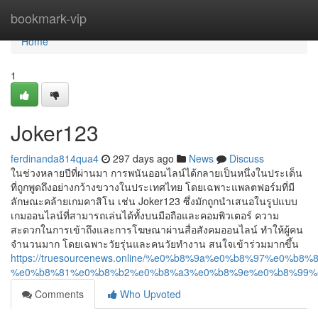
Home
bookmark-vip
Home
1
Joker123
ferdinanda814qua4
297 days ago
News
Discuss
ในช่วงหลายปีที่ผ่านมา การพนันออนไลน์ได้กลายเป็นหนึ่งในประเด็น
ที่ถูกพูดถึงอย่างกว้างขวางในประเทศไทย โดยเฉพาะแพลตฟอร์มที่มี
ลักษณะคล้ายเกมคาสิโน เช่น Joker123 ซึ่งมักถูกนำเสนอในรูปแบบ
เกมออนไลน์ที่สามารถเล่นได้ทั้งบนมือถือและคอมพิวเตอร์ ความ
สะดวกในการเข้าถึงและการโฆษณาผ่านสื่อสังคมออนไลน์ ทำให้ผู้คน
จำนวนมาก โดยเฉพาะวัยรุ่นและคนวัยทำงาน สนใจเข้าร่วมมากขึ้น
https://truesourcenews.online/%e0%b8%9a%e0%b8%97%e0%
%e0%b8%81%e0%b8%b2%e0%b8%a3%e0%b8%9e%e0%b8%99%
Comments
Who Upvoted