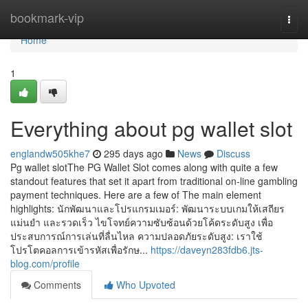
Home
bookmark-vip
Togg
navi
Home
1
Everything about pg wallet slot
englandw505khe7
295 days ago
News
Discuss
Pg wallet slotThe PG Wallet Slot comes along with quite a few
standout features that set it apart from traditional on-line gambling
payment techniques. Here are a few of The main element
highlights: นักพัฒนาและโปรแกรมเมอร์: พัฒนาระบบเกมให้เสถียร
แม่นยำ และรวดเร็ว ไขโจทย์ความซับซ้อนด้วยโค้ดระดับสูง เพื่อ
ประสบการณ์การเล่นที่ลื่นไหล ความปลอดภัยระดับสูง: เราใช้
โปรโตคอลการเข้ารหัสเพื่อรักษ...
https://daveyn283fdb6.jts-
blog.com/profile
Comments
Who Upvoted