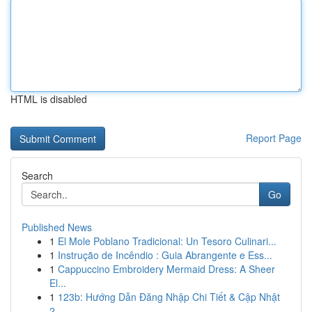
HTML is disabled
Report Page
Search
Go
Published News
1
El Mole Poblano Tradicional: Un Tesoro Culinari...
1
Instrução de Incêndio : Guia Abrangente e Ess...
1
Cappuccino Embroidery Mermaid Dress: A Sheer
El...
1
123b: Hướng Dẫn Đăng Nhập Chi Tiết & Cập Nhật
2...