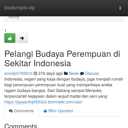
Home
bookmark-vip
Togg
navi
Home
1
Pelangi Budaya Perempuan di
Sekitar Indonesia
arontjch785910
276 days ago
News
Discuss
Indonesia, negeri yang kaya dengan budaya, juga menjadi rumah
bagi perempuan-perempuan kuat yang memperkaya aneka
ragam budaya bangsa. Dari Sabang sampai Merauke,
terpancarlah kejayaan dalam wujud tradisi dan seni yang
https://jayaanhq095324.bimmwiki.com/user
Comments
Who Upvoted
Comments