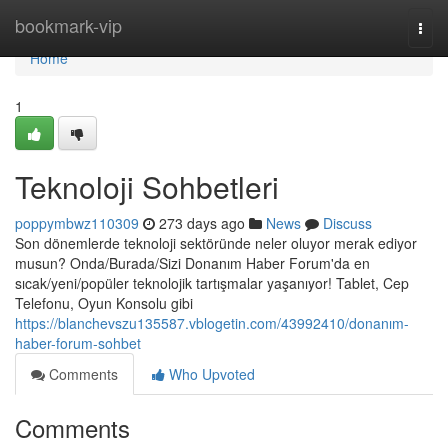
Home
bookmark-vip
Togg
navi
Home
1
Teknoloji Sohbetleri
poppymbwz110309
273 days ago
News
Discuss
Son dönemlerde teknoloji sektöründe neler oluyor merak ediyor
musun? Onda/Burada/Sizi Donanım Haber Forum'da en
sıcak/yeni/popüler teknolojik tartışmalar yaşanıyor! Tablet, Cep
Telefonu, Oyun Konsolu gibi
https://blanchevszu135587.vblogetin.com/43992410/donanım-
haber-forum-sohbet
Comments
Who Upvoted
Comments