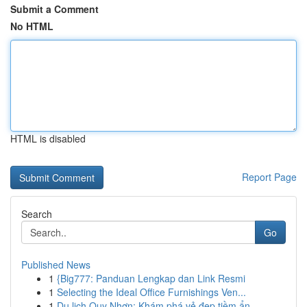
Submit a Comment
No HTML
HTML is disabled
Report Page
Search
Go
Published News
1
{Big777: Panduan Lengkap dan Link Resmi
1
Selecting the Ideal Office Furnishings Ven...
1
Du lịch Quy Nhơn: Khám phá vẻ đẹp tiềm ẩn