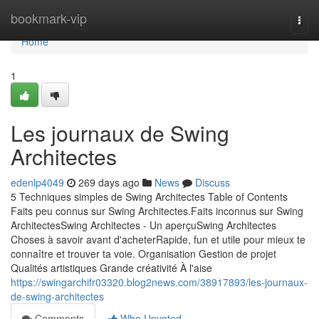
Home
bookmark-vip
Togg
navi
Home
1
Les journaux de Swing
Architectes
edenlp4049
269 days ago
News
Discuss
5 Techniques simples de Swing Architectes Table of Contents
Faits peu connus sur Swing Architectes.Faits inconnus sur Swing
ArchitectesSwing Architectes - Un aperçuSwing Architectes
Choses à savoir avant d'acheterRapide, fun et utile pour mieux te
connaître et trouver ta voie. Organisation Gestion de projet
Qualités artistiques Grande créativité À l'aise
https://swingarchifr03320.blog2news.com/38917893/les-journaux-
de-swing-architectes
Comments
Who Upvoted