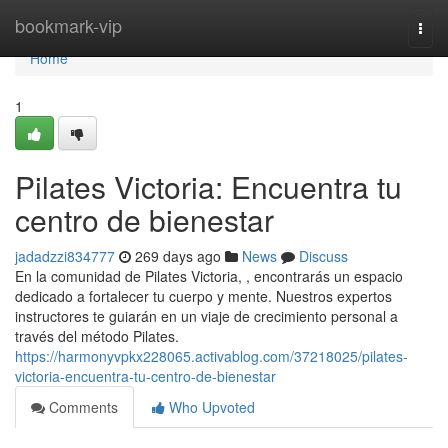
Home
bookmark-vip
Togg
navi
Home
1
Pilates Victoria: Encuentra tu
centro de bienestar
jadadzzi834777
269 days ago
News
Discuss
En la comunidad de Pilates Victoria, , encontrarás un espacio
dedicado a fortalecer tu cuerpo y mente. Nuestros expertos
instructores te guiarán en un viaje de crecimiento personal a
través del método Pilates.
https://harmonyvpkx228065.activablog.com/37218025/pilates-
victoria-encuentra-tu-centro-de-bienestar
Comments
Who Upvoted