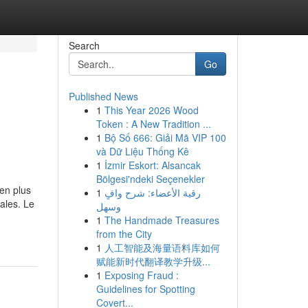
Search
Go
Published News
1
This Year 2026 Wood
Token : A New Tradition ...
1
Bộ Số 666: Giải Mã VIP 100
và Dữ Liệu Thống Kê
1
İzmir Eskort: Alsancak
Bölgesi'ndeki Seçenekler
en plus
1
رقية الأعضاء: شرح وافٍ
ales. Le
وسهل
1
The Handmade Treasures
from the City
1
人工智能及海量语料库如何
赋能新时代翻译教学升级...
1
Exposing Fraud :
Guidelines for Spotting
Covert...