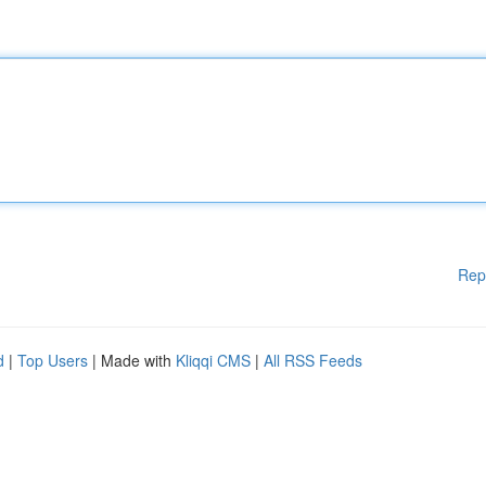
Rep
d
|
Top Users
| Made with
Kliqqi CMS
|
All RSS Feeds