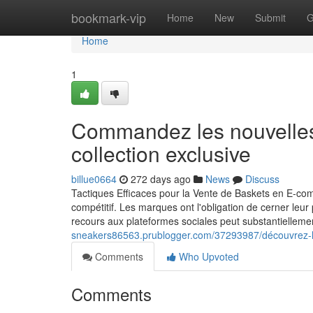
Home
bookmark-vip
Home
New
Submit
G
Home
1
Commandez les nouvelles
collection exclusive
billue0664
272 days ago
News
Discuss
Tactiques Efficaces pour la Vente de Baskets en E-co
compétitif. Les marques ont l'obligation de cerner leu
recours aux plateformes sociales peut substantielleme
sneakers86563.prublogger.com/37293987/découvrez-l
Comments
Who Upvoted
Comments