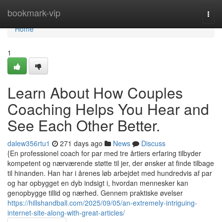
Home
bookmark-vip
Togg
navi
Home
1
Learn About How Couples
Coaching Helps You Hear and
See Each Other Better.
dalew356rtu1
271 days ago
News
Discuss
{En professionel coach for par med tre årtiers erfaring tilbyder
kompetent og nærværende støtte til jer, der ønsker at finde tilbage
til hinanden. Han har i årenes løb arbejdet med hundredvis af par
og har opbygget en dyb indsigt i, hvordan mennesker kan
genopbygge tillid og nærhed. Gennem praktiske øvelser
https://hillshandball.com/2025/09/05/an-extremely-intriguing-
internet-site-along-with-great-articles/