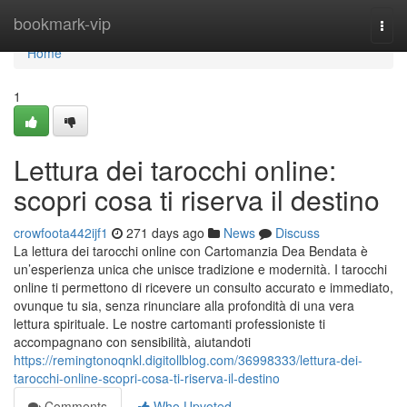
Home
bookmark-vip
Togg
navi
Home
1
Lettura dei tarocchi online:
scopri cosa ti riserva il destino
crowfoota442ijf1
271 days ago
News
Discuss
La lettura dei tarocchi online con Cartomanzia Dea Bendata è
un’esperienza unica che unisce tradizione e modernità. I tarocchi
online ti permettono di ricevere un consulto accurato e immediato,
ovunque tu sia, senza rinunciare alla profondità di una vera
lettura spirituale. Le nostre cartomanti professioniste ti
accompagnano con sensibilità, aiutandoti
https://remingtonoqnkl.digitollblog.com/36998333/lettura-dei-
tarocchi-online-scopri-cosa-ti-riserva-il-destino
Comments
Who Upvoted