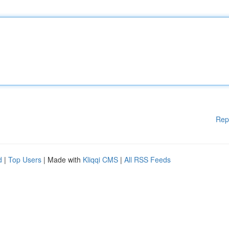
Rep
d
|
Top Users
| Made with
Kliqqi CMS
|
All RSS Feeds