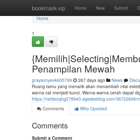
Home
bookmark-vip
Home
New
Submit
G
Home
1
{Memilih|Selecting|Memb
Penampilan Mewah
graysonyevk605799
267 days ago
News
Disc
Ruang tamu yang menarik akan menambah nilai esteti
warna cat menjadi kunci. Warna-warna cerah dapat d
https://nettiecqhg278943.ageeksblog.com/36722606/
Comments
Who Upvoted
Comments
Submit a Comment