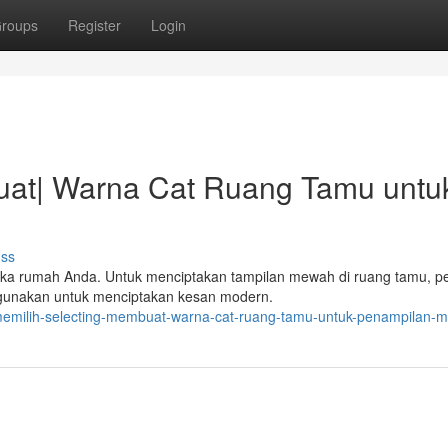
roups
Register
Login
uat| Warna Cat Ruang Tamu untu
uss
ka rumah Anda. Untuk menciptakan tampilan mewah di ruang tamu, pe
igunakan untuk menciptakan kesan modern.
memilih-selecting-membuat-warna-cat-ruang-tamu-untuk-penampilan-