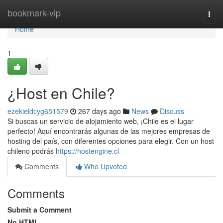
Home
bookmark-vip
Togg
navi
Home
1
¿Host en Chile?
ezekieldcyg651579
267 days ago
News
Discuss
Si buscas un servicio de alojamiento web, ¡Chile es el lugar
perfecto! Aquí encontrarás algunas de las mejores empresas de
hosting del país, con diferentes opciones para elegir. Con un host
chileno podrás
https://hostengine.cl
Comments
Who Upvoted
Comments
Submit a Comment
No HTML