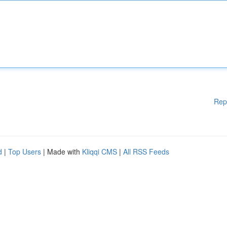
Rep
d
|
Top Users
| Made with
Kliqqi CMS
|
All RSS Feeds