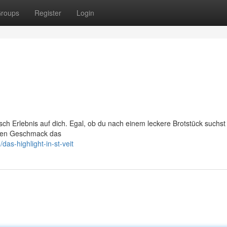
roups
Register
Login
isch Erlebnis auf dich. Egal, ob du nach einem leckere Brotstück suchst
eden Geschmack das
as-highlight-in-st-veit