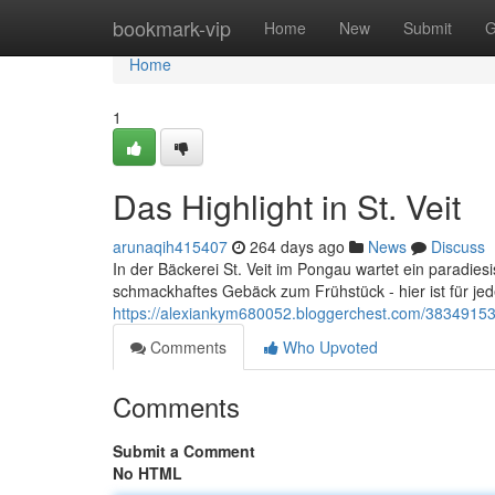
Home
bookmark-vip
Home
New
Submit
G
Home
1
Das Highlight in St. Veit
arunaqih415407
264 days ago
News
Discuss
In der Bäckerei St. Veit im Pongau wartet ein paradies
schmackhaftes Gebäck zum Frühstück - hier ist für j
https://alexiankym680052.bloggerchest.com/38349153/d
Comments
Who Upvoted
Comments
Submit a Comment
No HTML